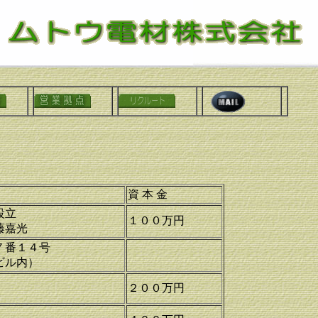
資 本 金
社設立
１００万円
藤嘉光
町７番１４号
ビル内）
２００万円