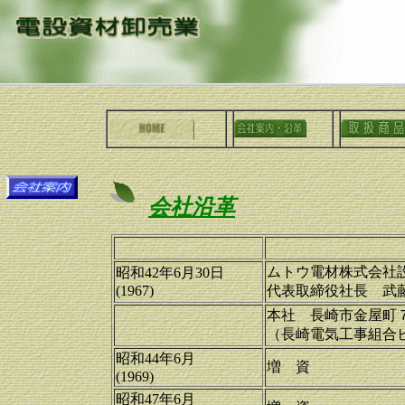
会社沿革
ムトウ電材株式会
昭和42年6月30日
(1967)
代表取締役社長 武
本社 長崎市金屋
（長崎電気工事組合
昭和44年6月
増 資
(1969)
昭和47年6月