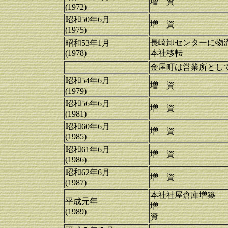
増 資
(1972)
昭和50年6月
増 資
(1975)
長崎卸センターに物
昭和53年1月
(1978)
本社移転
金屋町は営業所とし
昭和54年6月
増 資
(1979)
昭和56年6月
増 資
(1981)
昭和60年6月
増 資
(1985)
昭和61年6月
増 資
(1986)
昭和62年6月
増 資
(1987)
本社社屋倉庫増
平成元年
増
(1989)