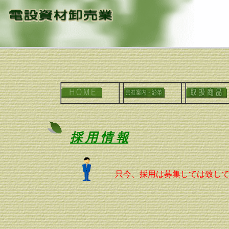
採 用 情 報
只今、採用は募集しては致し